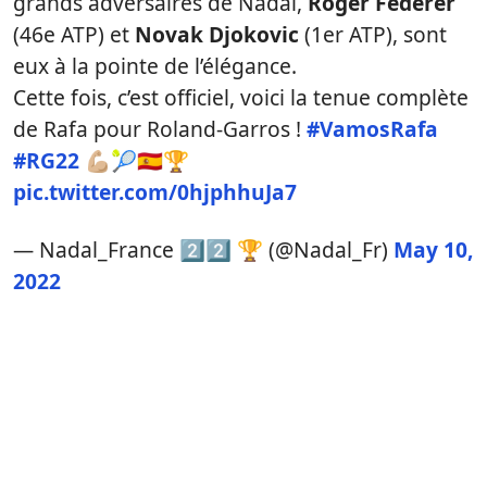
grands adversaires de Nadal,
Roger Federer
(46e ATP) et
Novak Djokovic
(1er ATP), sont
eux à la pointe de l’élégance.
Cette fois, c’est officiel, voici la tenue complète
de Rafa pour Roland-Garros !
#VamosRafa
#RG22
💪🏼🎾🇪🇸🏆
pic.twitter.com/0hjphhuJa7
— Nadal_France 2️⃣2️⃣ 🏆 (@Nadal_Fr)
May 10,
2022