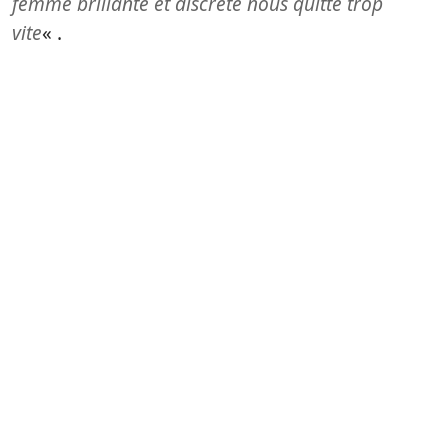
femme brillante et discrète nous quitte trop
vite
« .