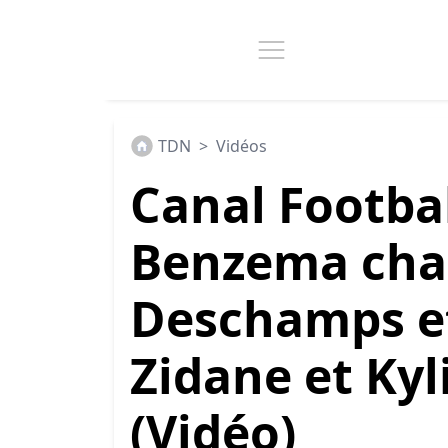
TDN
>
Vidéos
Canal Footbal
Benzema char
Deschamps et
Zidane et Ky
(Vidéo)