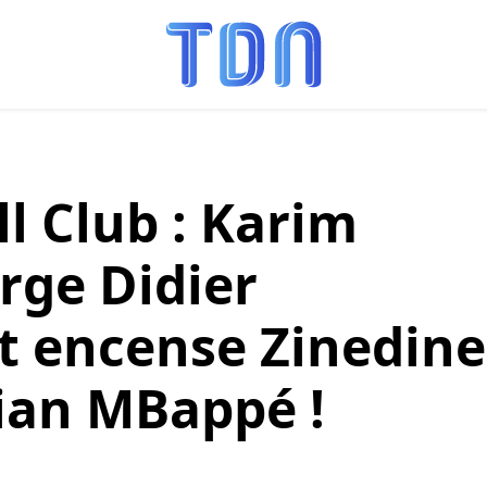
l Club : Karim
ge Didier
 encense Zinedine
lian MBappé !