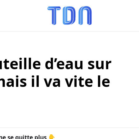
uteille d’eau sur
is il va vite le
ne se quitte plus 👇