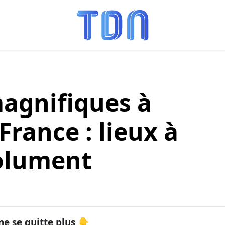
magnifiques à
France : lieux à
olument
ne se quitte plus 👇