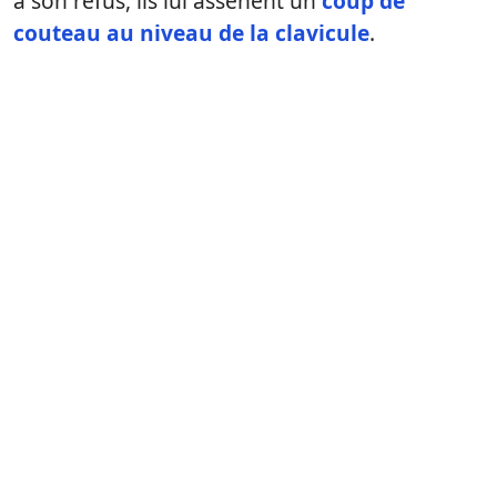
à son refus, ils lui assènent un
coup de
couteau au niveau de la clavicule
.