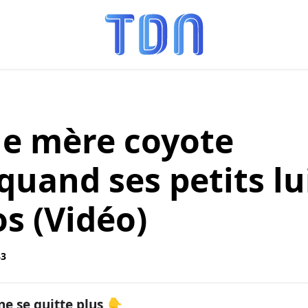
ne mère coyote
 quand ses petits lu
os (Vidéo)
33
ne se quitte plus 👇