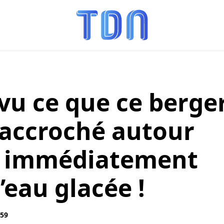
vu ce que ce berge
’accroché autour
 a immédiatement
’eau glacée !
:59