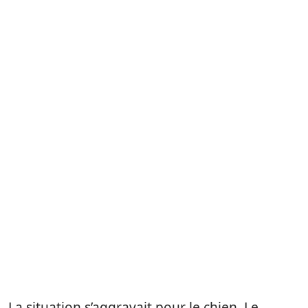
La situation s’aggravait pour le chien. Le