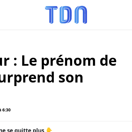
ur : Le prénom de
surprend son
à 6:30
ne se quitte plus 👇