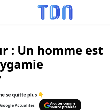
ur : Un homme est
lygamie
7
ne se quitte plus 👇
Ajouter comme
Google Actualités
source préférée