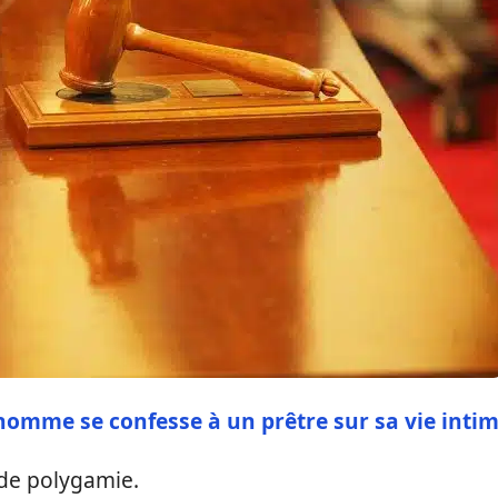
homme se confesse à un prêtre sur sa vie inti
de polygamie.