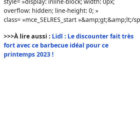
style= »display: inline-block; width: 0px;
overflow: hidden; line-height: 0; »
class= »mce_SELRES_start »&amp;gt; &amp;lt;/
>>>
À lire aussi :
Lidl : Le discounter fait très
fort avec ce barbecue idéal pour ce
printemps 2023 !