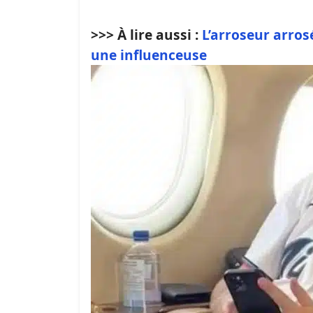
>>> À lire aussi :
L’arroseur arros
une influenceuse