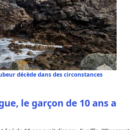
uTubeur décède dans des circonstances
ue, le garçon de 10 ans a