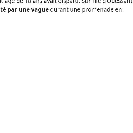
t âgé de 10 ans avait disparu. Sur l’île d’Ouessant
té par une vague
durant une promenade en