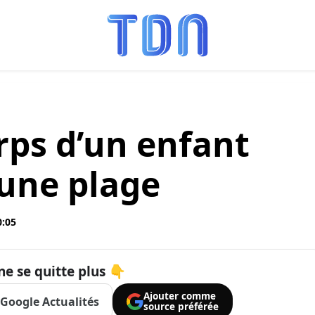
rps d’un enfant
 une plage
0:05
ne se quitte plus 👇
Ajouter comme
Google Actualités
source préférée