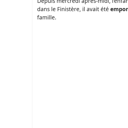
Depuis mercredi après-midi, l’enfan
dans le Finistère, il avait été
empor
famille.