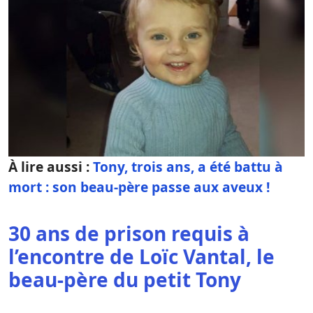
À lire aussi :
Tony, trois ans, a été battu à
mort : son beau-père passe aux aveux !
30 ans de prison requis à
l’encontre de Loïc Vantal, le
beau-père du petit Tony