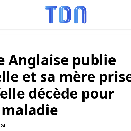
e Anglaise publie
lle et sa mère pris
’elle décède pour
a maladie
:24