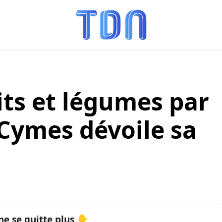
its et légumes par
 Cymes dévoile sa
ne se quitte plus 👇