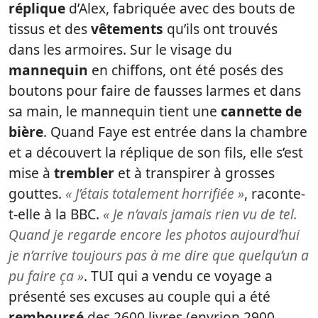
réplique
d’Alex, fabriquée avec des bouts de
tissus et des
vêtements
qu’ils ont trouvés
dans les armoires. Sur le visage du
mannequin
en chiffons, ont été posés des
boutons pour faire de fausses larmes et dans
sa main, le mannequin tient une
cannette de
bière
. Quand Faye est entrée dans la chambre
et a découvert la réplique de son fils, elle s’est
mise à
trembler
et à transpirer à grosses
gouttes.
« J’étais totalement horrifiée »
, raconte-
t-elle à la BBC.
« Je n’avais jamais rien vu de tel.
Quand je regarde encore les photos aujourd’hui
je n’arrive toujours pas à me dire que quelqu’un a
pu faire ça »
. TUI qui a vendu ce voyage a
présenté ses excuses au couple qui a été
remboursé
des 2600 livres (envrion 2900