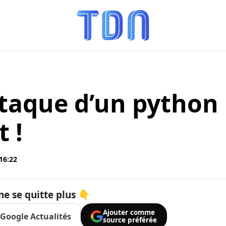
’attaque d’un python
 !
 16:22
ne se quitte plus 👇
Ajouter comme
Google Actualités
source préférée