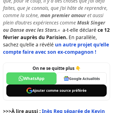
que, pour le coup, il y a des choses que j’ai déjà
faites, que je connais, que j’ai hâte de reprendre,
comme la scène,
mon premier amour
et aussi
plein d’autres expériences comme
Mask Singer
ou Danse avec les Stars.
«
a-t-elle déclaré
ce 12
février auprès du Parisien.
En parallèle,
sachez qu’elle a révélé
un autre projet qu’elle
compte faire avec son ex-compagnon !
On ne se quitte plus 👇
WhatsApp
Google Actualités
Ajouter comme
source préférée
>>>
À lire aussi :
Inès Reg séparée de Kevin