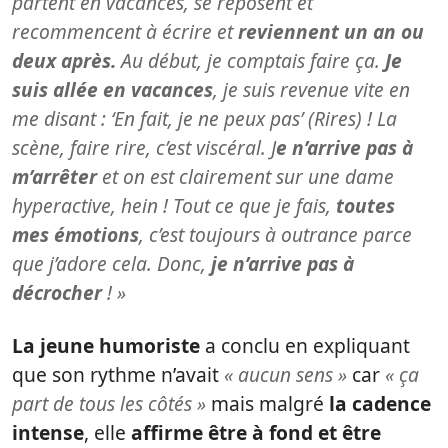
partent en vacances, se reposent et
recommencent à écrire et
reviennent un an ou
deux après.
Au début, je comptais faire ça.
Je
suis allée en vacances
, je suis revenue vite en
me disant : ‘En fait, je ne peux pas’ (Rires) ! La
scène, faire rire, c’est viscéral. J
e n’arrive pas à
m’arrêter
et on est clairement sur une dame
hyperactive, hein ! Tout ce que je fais,
toutes
mes émotions
, c’est toujours à outrance parce
que j’adore cela. Donc,
je n’arrive pas à
décrocher
! »
La jeune humoriste
a conclu en expliquant
que son rythme n’avait
« aucun sens »
car
« ça
part de tous les côtés »
mais malgré
la cadence
intense
, elle
affirme être à fond et être