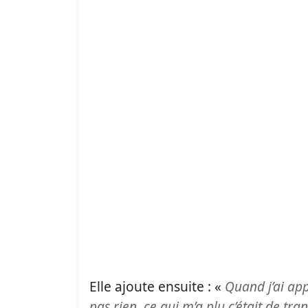
Elle ajoute ensuite : «
Quand j’ai app
pas rien, ce qui m’a plu c’était de t