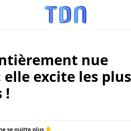
entièrement nue
 elle excite les plu
 !
ne se quitte plus 👇