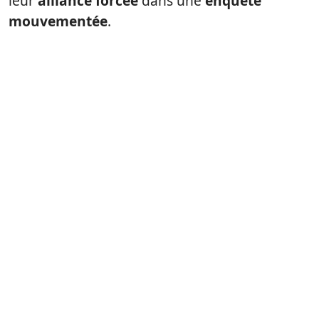
leur
alliance forcée
dans une
enquête
mouvementée
.