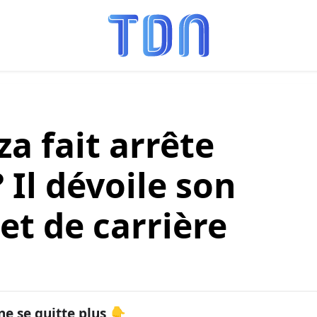
a fait arrête
 Il dévoile son
et de carrière
ne se quitte plus 👇