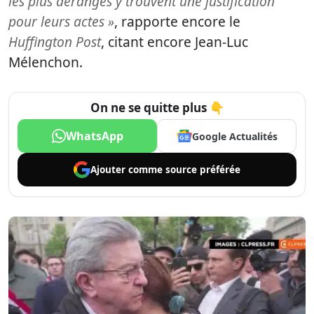
les plus dérangés y trouvent une justification
pour leurs actes »
, rapporte encore le
Huffington Post
, citant encore Jean-Luc
Mélenchon.
On ne se quitte plus 👇
WhatsApp
Google Actualités
Ajouter comme
source préférée