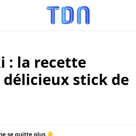
 : la recette
 délicieux stick de
ne se quitte plus 👇