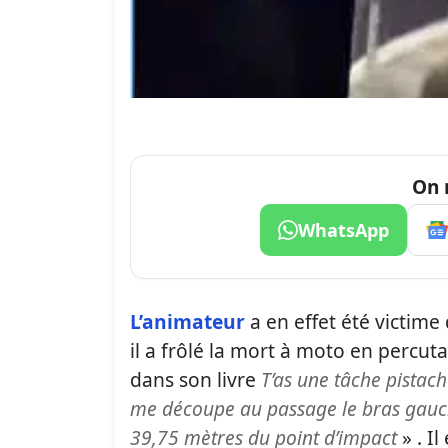
On 
WhatsApp
L’animateur
a en effet été victime 
il a frôlé la mort à moto en percut
dans son livre
T’as une tâche pistac
me découpe au passage le bras gauche 
39,75 mètres du point d’impact
» . I