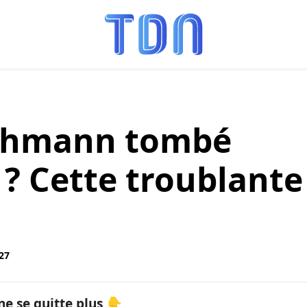
ichmann tombé
 ? Cette troublante
:27
ne se quitte plus 👇