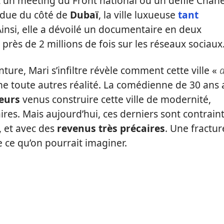
 un meeting du Front national ou un défilé Chane
endue du côté de
Dubaï
, la ville luxueuse
tant
Ainsi, elle a dévoilé un documentaire en deux
près de 2 millions de fois sur les réseaux sociaux
ure, Mari s’infiltre révèle comment cette ville «
une toute autres réalité. La comédienne de 30 ans 
leurs
venus construire cette ville de modernité,
aires. Mais aujourd’hui, ces derniers sont contrain
, et avec des
revenus très précaires
. Une fractur
e ce qu’on pourrait imaginer.