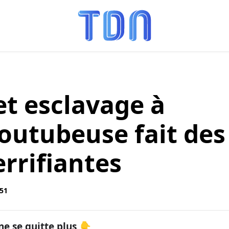
et esclavage à
Youtubeuse fait des
errifiantes
:51
ne se quitte plus 👇