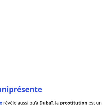
mniprésente
re
révèle aussi qu’à
Dubaï
, la
prostitution
est un