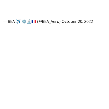
— BEA ✈️ ⚙️🔬🇫🇷 (@BEA_Aero)
October 20, 2022