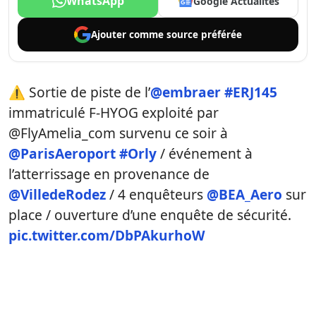
WhatsApp
Google Actualités
Ajouter comme
source préférée
⚠️ Sortie de piste de l’
@embraer
#ERJ145
immatriculé F-HYOG exploité par
@FlyAmelia_com survenu ce soir à
@ParisAeroport
#Orly
/ événement à
l’atterrissage en provenance de
@VilledeRodez
/ 4 enquêteurs
@BEA_Aero
sur
place / ouverture d’une enquête de sécurité.
pic.twitter.com/DbPAkurhoW