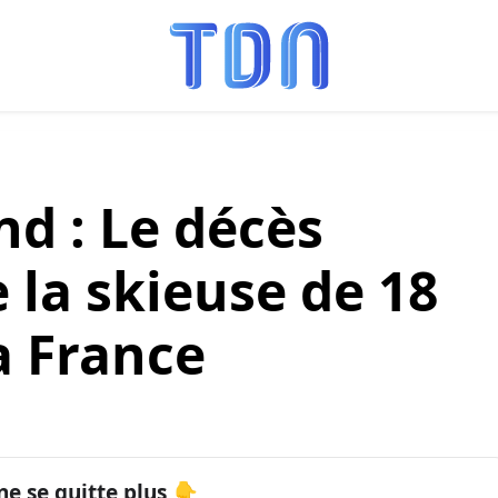
d : Le décès
 la skieuse de 18
a France
ne se quitte plus 👇