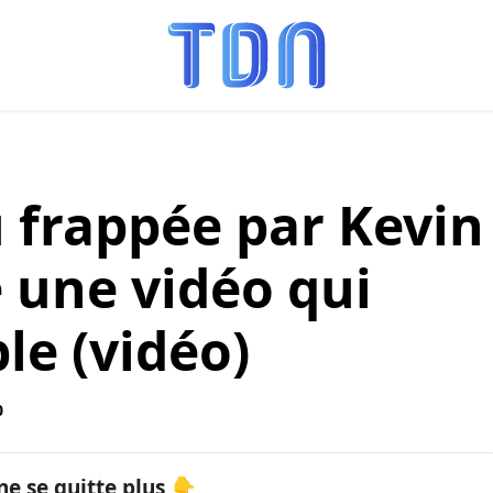
 frappée par Kevin
e une vidéo qui
le (vidéo)
0
ne se quitte plus 👇