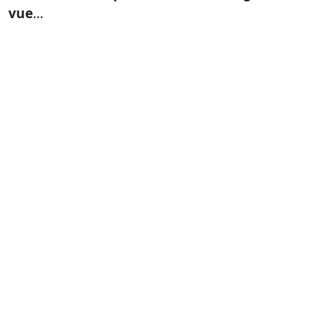
vue
…