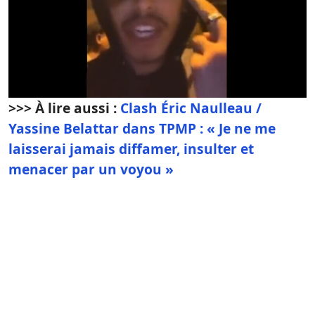
>>> À lire aussi :
Clash Éric Naulleau /
Yassine Belattar dans TPMP : « Je ne me
laisserai jamais diffamer, insulter et
menacer par un voyou »