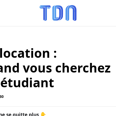
location :
and vous cherchez
étudiant
:30
ne se quitte plus 👇