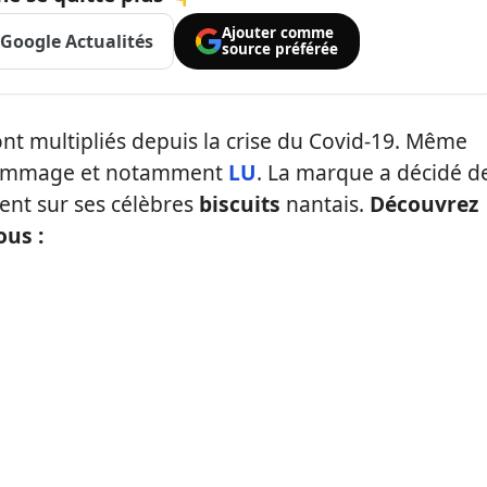
Ajouter comme
Google Actualités
source préférée
t multipliés depuis la crise du Covid-19. Même
 hommage et notamment
LU
. La marque a décidé d
ent sur ses célèbres
biscuits
nantais.
Découvrez
ous :