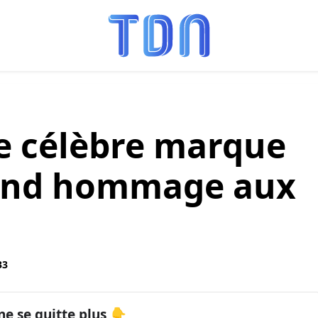
ne célèbre marque
rend hommage aux
33
ne se quitte plus 👇