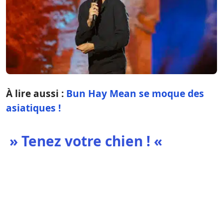
À lire aussi :
Bun Hay Mean se moque des
asiatiques !
» Tenez votre chien ! «