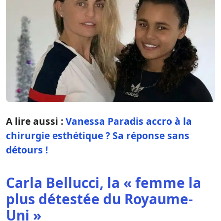
A lire aussi :
Vanessa Paradis accro à la
chirurgie esthétique ? Sa réponse sans
détours !
Carla Bellucci, la « femme la
plus détestée du Royaume-
Uni »