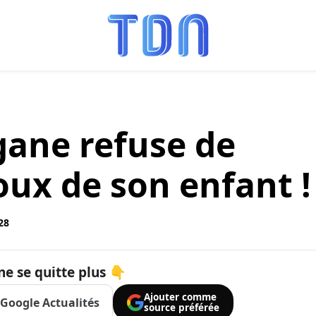
ane refuse de
oux de son enfant !
28
ne se quitte plus 👇
Ajouter comme
Google Actualités
source préférée