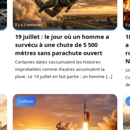
Il y a 2 semaines
Il
19 juillet : le jour où un homme a
1
survécu à une chute de 5 500
a
mètres sans parachute ouvert
r
N
Certaines dates s’accumulent les histoires
improbables comme d’autres accumulent la
Un
pluie. Le 19 juillet en fait partie : un homme […]
Ca
de
Culture