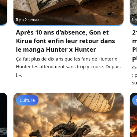
Il y a 2 semaines
Il
Après 10 ans d’absence, Gon et
2
Kirua font enfin leur retour dans
m
le manga Hunter x Hunter
P
p
Ça fait plus de dix ans que les fans de Hunter x
Hunter les attendaient sans trop y croire. Depuis
Ce
[…]
: 
su
Culture