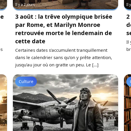
Il y a 2 jours
Il 
ge
3 août : la trêve olympique brisée
2
par Rome, et Marilyn Monroe
d
retrouvée morte le lendemain de
s
cette date
Il
es
br
Certaines dates s’accumulent tranquillement
dans le calendrier sans qu’on y prête attention,
jusqu’au jour où on gratte un peu. Le […]
Culture