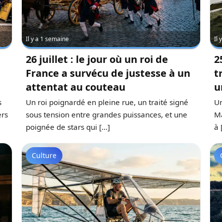
Il y a 1 semaine
Il
26 juillet : le jour où un roi de
2
France a survécu de justesse à un
t
attentat au couteau
u
s
Un roi poignardé en pleine rue, un traité signé
Un
ers
sous tension entre grandes puissances, et une
Ma
poignée de stars qui […]
à 
Culture