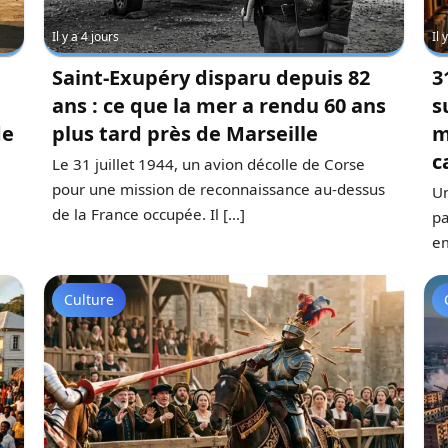
Il y a 4 jours
Il 
Saint-Exupéry disparu depuis 82
3
ans : ce que la mer a rendu 60 ans
s
de
plus tard près de Marseille
m
c
Le 31 juillet 1944, un avion décolle de Corse
pour une mission de reconnaissance au-dessus
e
Un
de la France occupée. Il […]
pa
em
Culture