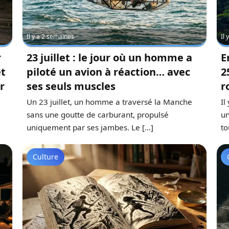
Il y a 2 semaines
Il
r
23 juillet : le jour où un homme a
E
et
piloté un avion à réaction… avec
2
r
ses seuls muscles
r
,
Un 23 juillet, un homme a traversé la Manche
Il
sans une goutte de carburant, propulsé
un
uniquement par ses jambes. Le […]
to
Culture