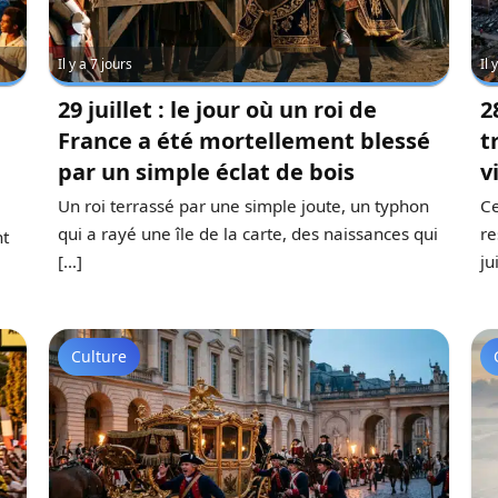
Il y a 7 jours
Il
29 juillet : le jour où un roi de
2
France a été mortellement blessé
t
par un simple éclat de bois
v
Un roi terrassé par une simple joute, un typhon
Ce
qui a rayé une île de la carte, des naissances qui
re
nt
[…]
ju
Culture