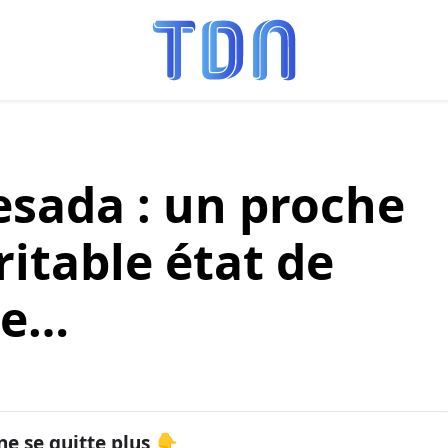
esada : un proche
ritable état de
le…
ne se quitte plus 👇