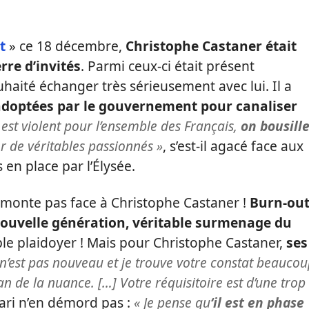
t
» ce 18 décembre,
Christophe Castaner était
rre d’invités
. Parmi ceux-ci était présent
uhaité échanger très sérieusement avec lui. Il a
adoptées par le gouvernement pour canaliser
 est violent pour l’ensemble des Français,
on bousill
r de véritables passionnés »
, s’est-il agacé face aux
en place par l’Élysée.
émonte pas face à Christophe Castaner !
Burn-ou
 nouvelle génération, véritable surmenage du
le plaidoyer ! Mais pour Christophe Castaner,
ses
 n’est pas nouveau et je trouve votre constat beauco
an de la nuance. […] Votre réquisitoire est d’une trop
ari n’en démord pas :
« Je pense qu
‘il est en phase