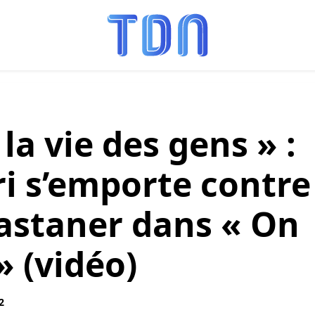
la vie des gens » :
ri s’emporte contre
astaner dans « On
» (vidéo)
2