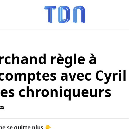
rchand règle à
comptes avec Cyril
es chroniqueurs
:25
ne se quitte plus 👇