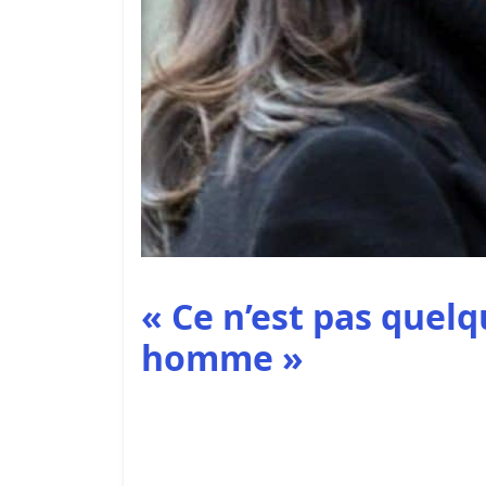
« Ce n’est pas quelq
homme »