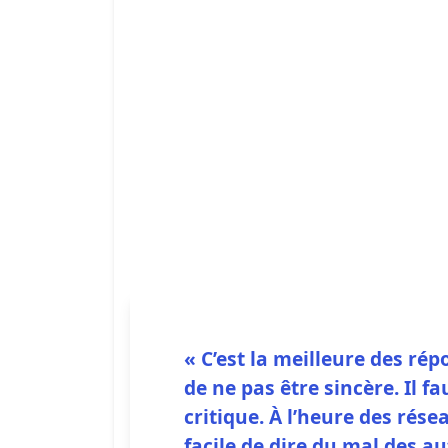
« C’est la meilleure des ré
de ne pas être sincère. Il f
critique. À l’heure des rése
facile de dire du mal des au