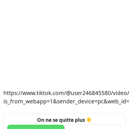
https://www.tiktok.com/@user246845580/vide
is_from_webapp=1&sender_device=pc&web_id
On ne se quitte plus 👇