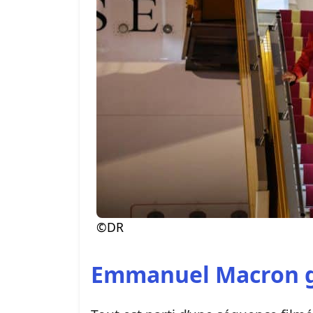
©DR
Emmanuel Macron gif