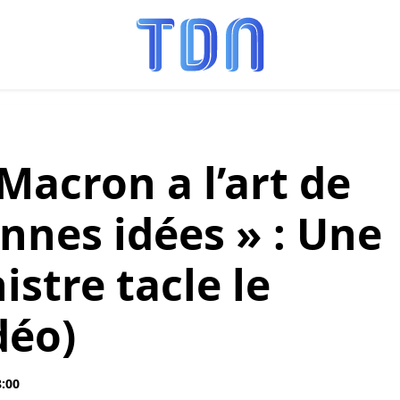
acron a l’art de
nnes idées » : Une
stre tacle le
déo)
8:00