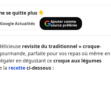
ne se quitte plus 👇
Ajouter comme
Google Actualités
source préférée
délicieuse
revisite du traditionnel « croque-
t gourmande, parfaite pour vos repas où même en
s régaler en dégustant ce
croque aux légumes
e la
recette
ci-dessous :