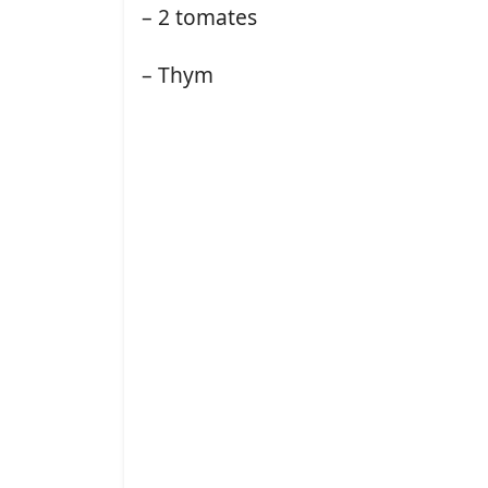
– 2 tomates
– Thym