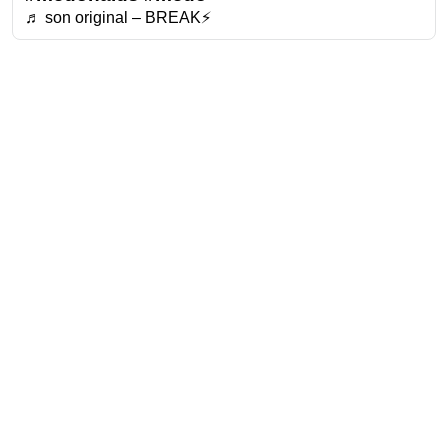
♬ son original – BREAK⚡️