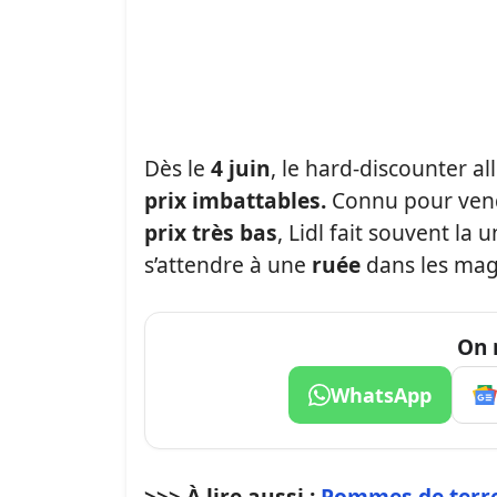
Dès le
4 juin
, le hard-discounter a
prix imbattables.
Connu pour vendr
prix très bas
, Lidl fait souvent la
s’attendre à une
ruée
dans les mag
On 
WhatsApp
>>> À lire aussi :
Pommes de terre a