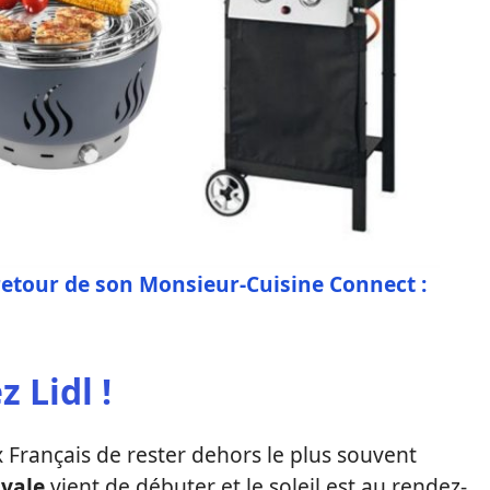
retour de son Monsieur-Cuisine Connect :
 Lidl !
Français de rester dehors le plus souvent
ivale
vient de débuter et le soleil est au rendez-