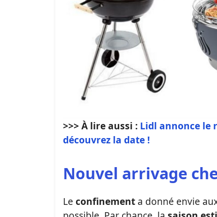
>>> À lire aussi :
Lidl annonce le 
découvrez la date !
Nouvel arrivage chez
Le
confinement
a donné envie aux 
possible. Par chance, la
saison est