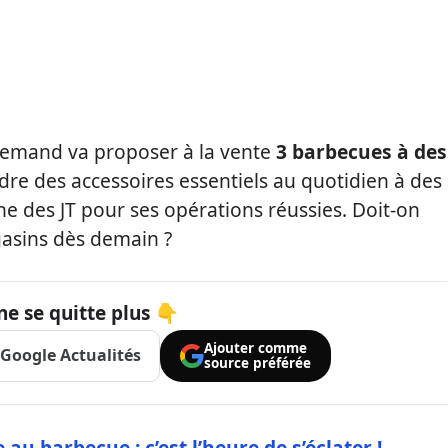
llemand va proposer à la vente
3 barbecues à des
e des accessoires essentiels au quotidien à des
 une des JT pour ses opérations réussies. Doit-on
asins dès demain ?
ne se quitte plus 👇
Ajouter comme
Google Actualités
source préférée
u barbecue : c’est l’heure de s’éclater !