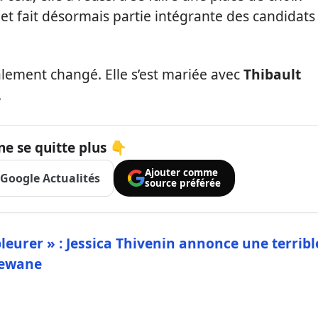
et fait désormais partie intégrante des candidats
alement changé. Elle s’est mariée avec
Thibault
.
ne se quitte plus 👇
Ajouter comme
Google Actualités
source préférée
pleurer » : Jessica Thivenin annonce une terribl
eewane