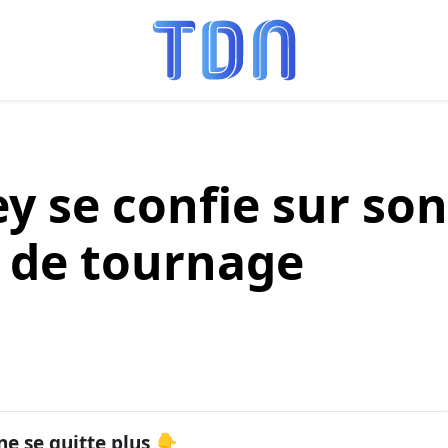
ey se confie sur son
r de tournage
ne se quitte plus 👇