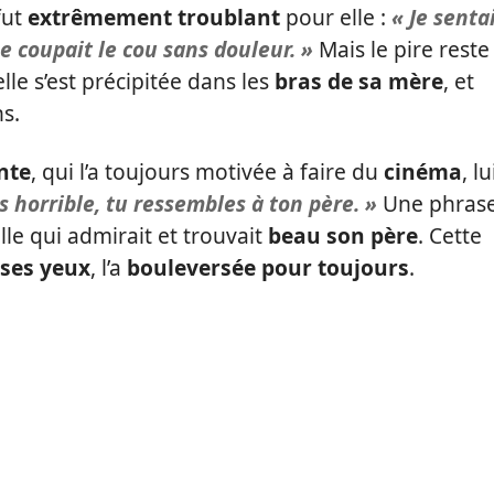
fut
extrêmement troublant
pour elle :
« Je senta
e coupait le cou sans douleur. »
Mais le pire reste
 elle s’est précipitée dans les
bras de sa mère
, et
ns.
nte
, qui l’a toujours motivée à faire du
cinéma
, lu
s horrible, tu ressembles à ton père. »
Une phras
elle qui admirait et trouvait
beau son père
. Cette
ses yeux
, l’a
bouleversée pour toujours
.