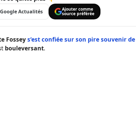
Ajouter comme
Google Actualités
source préférée
te Fossey
s’est confiée sur son
pire souvenir de
st
bouleversant
.