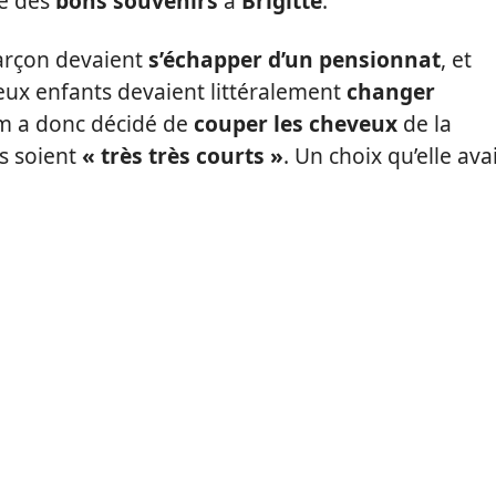
ue des
bons souvenirs
à
Brigitte
.
 garçon devaient
s’échapper d’un pensionnat
, et
deux enfants devaient littéralement
changer
lm a donc décidé de
couper les cheveux
de la
ls soient
« très très courts »
. Un choix qu’elle ava