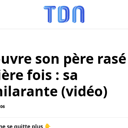
uvre son père rasé
ère fois : sa
hilarante (vidéo)
:06
ne se quitte plus 👇