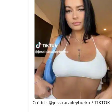
Crédit : @jessicacaileyburko / TIKTOK